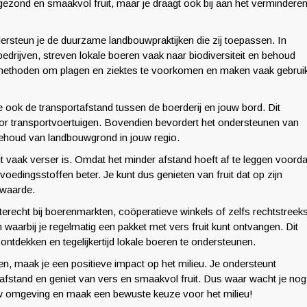
 gezond en smaakvol fruit, maar je draagt ook bij aan het vermindere
ndersteun je de duurzame landbouwpraktijken die zij toepassen. In
edrijven, streven lokale boeren vaak naar biodiversiteit en behoud
e methoden om plagen en ziektes te voorkomen en maken vaak gebrui
 je ook de transportafstand tussen de boerderij en jouw bord. Dit
or transportvoertuigen. Bovendien bevordert het ondersteunen van
 behoud van landbouwgrond in jouw regio.
it vaak verser is. Omdat het minder afstand hoeft af te leggen voorda
 voedingsstoffen beter. Je kunt dus genieten van fruit dat op zijn
swaarde.
 terecht bij boerenmarkten, coöperatieve winkels of zelfs rechtstreek
aarbij je regelmatig een pakket met vers fruit kunt ontvangen. Dit
ontdekken en tegelijkertijd lokale boeren te ondersteunen.
en, maak je een positieve impact op het milieu. Je ondersteunt
afstand en geniet van vers en smaakvol fruit. Dus waar wacht je nog
uw omgeving en maak een bewuste keuze voor het milieu!