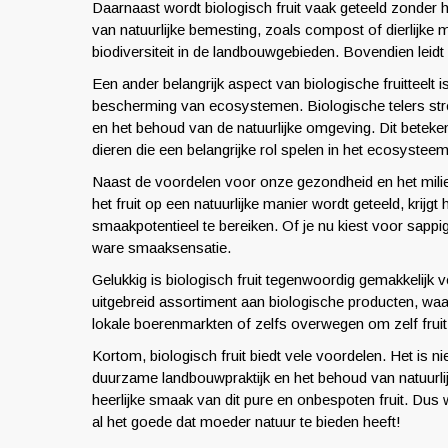
Daarnaast wordt biologisch fruit vaak geteeld zonder 
van natuurlijke bemesting, zoals compost of dierlijke
biodiversiteit in de landbouwgebieden. Bovendien leidt d
Een ander belangrijk aspect van biologische fruitteelt 
bescherming van ecosystemen. Biologische telers str
en het behoud van de natuurlijke omgeving. Dit beteken
dieren die een belangrijke rol spelen in het ecosysteem
Naast de voordelen voor onze gezondheid en het milieu
het fruit op een natuurlijke manier wordt geteeld, krijg
smaakpotentieel te bereiken. Of je nu kiest voor sappig
ware smaaksensatie.
Gelukkig is biologisch fruit tegenwoordig gemakkelijk
uitgebreid assortiment aan biologische producten, waar
lokale boerenmarkten of zelfs overwegen om zelf fruit te
Kortom, biologisch fruit biedt vele voordelen. Het is 
duurzame landbouwpraktijk en het behoud van natuurl
heerlijke smaak van dit pure en onbespoten fruit. Dus 
al het goede dat moeder natuur te bieden heeft!