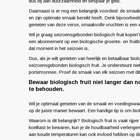
dus bij aan duurzaamheid én bespaar je geld.
Daarnaast is er nog een belangrijk voordeel: de smaak!
en zijn optimale smaak bereikt heeft. Denk bijvoorbeel
genieten van deze verse, smaakvolle vruchten is een w
Wil je graag seizoensgebonden biologisch fruit kopen?
een abonnement op een biologische groente- en fruitbo
dat moment in het seizoen is.
Dus, als je wilt genieten van heerlijk en betaalbaar bio
seizoensgebonden biologisch fruit. Je ondersteunt niet
portemonnee. Proef de smaak van elk seizoen met dit 
Bewaar biologisch fruit niet langer dan
te behouden.
Wil je optimaal genieten van de smaak en voedingswaar
op de juiste manier bewaart. Een handige tip is om biol
Waarom is dit belangrijk? Biologisch fruit is vaak rijpe
koelkast te bewaren, kun je de houdbaarheid verlengen 
aan koude temperaturen kan ook invloed hebben op de