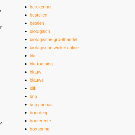
berekenhet
n,
bestellen
betalen
r
biologisch
biologische groothandel
biologische winkel online
bkr
bkr toetsing
blauw
blauwe
blik
bnp
bnp paribas
boerderij
boeterente
er
boxspring