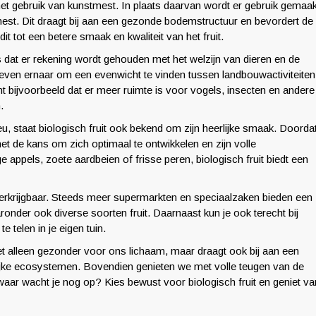
het gebruik van kunstmest. In plaats daarvan wordt er gebruik gemaak
 mest. Dit draagt bij aan een gezonde bodemstructuur en bevordert de
it tot een betere smaak en kwaliteit van het fruit.
is dat er rekening wordt gehouden met het welzijn van dieren en de
even ernaar om een evenwicht te vinden tussen landbouwactiviteiten
t bijvoorbeeld dat er meer ruimte is voor vogels, insecten en andere
.
, staat biologisch fruit ook bekend om zijn heerlijke smaak. Doorda
t het de kans om zich optimaal te ontwikkelen en zijn volle
e appels, zoete aardbeien of frisse peren, biologisch fruit biedt een
 verkrijgbaar. Steeds meer supermarkten en speciaalzaken bieden een
onder ook diverse soorten fruit. Daarnaast kun je ook terecht bij
 telen in je eigen tuin.
niet alleen gezonder voor ons lichaam, maar draagt ook bij aan een
ijke ecosystemen. Bovendien genieten we met volle teugen van de
waar wacht je nog op? Kies bewust voor biologisch fruit en geniet va