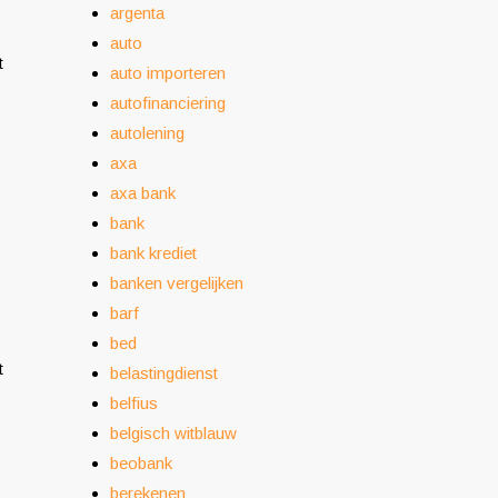
argenta
auto
t
auto importeren
autofinanciering
autolening
axa
axa bank
bank
bank krediet
banken vergelijken
barf
bed
t
belastingdienst
belfius
belgisch witblauw
beobank
berekenen