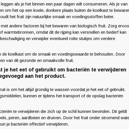
te leggen als je het binnen een paar dagen wilt consumeren. Als je van
zen om het op een koele, donkere plaats buiten de koelkast te beware
dt het fruit zijn natuurlijke smaak en voedingsstoffen beter.
met andere factoren bij het bewaren van biologisch fruit. Zorg ervoo
ht of warmtebronnen, omdat dit de rijping kan versnellen en bederf kan
 beschadiging en verwijder eventueel rotte stukjes om verdere
g in de koelkast om de smaak en voedingswaarde te behouden. Door
ten van dit gezonde en smaakvolle fruit.
t je het eet of gebruikt om bacteriën te verwijderen
toegevoegd aan het product.
uit is om het altijd grondig te wassen voordat je het eet of gebruikt.
ingsmiddelen, kunnen er tijdens het transport of de opslag bacteriën
teriën te verwijderen die zich op de schil kunnen bevinden. Dit geldt
els, peren, aardbeien en druiven. Door het fruit onder stromend wat
un je bacteriën effectief verwijderen.