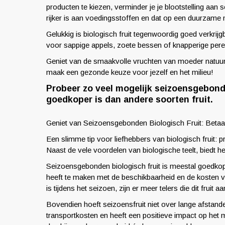
producten te kiezen, verminder je je blootstelling aan s
rijker is aan voedingsstoffen en dat op een duurzame m
Gelukkig is biologisch fruit tegenwoordig goed verkrijg
voor sappige appels, zoete bessen of knapperige peren
Geniet van de smaakvolle vruchten van moeder natuur, 
maak een gezonde keuze voor jezelf en het milieu!
Probeer zo veel mogelijk seizoensgebonde
goedkoper is dan andere soorten fruit.
Geniet van Seizoensgebonden Biologisch Fruit: Betaa
Een slimme tip voor liefhebbers van biologisch fruit: 
Naast de vele voordelen van biologische teelt, biedt h
Seizoensgebonden biologisch fruit is meestal goedkope
heeft te maken met de beschikbaarheid en de kosten v
is tijdens het seizoen, zijn er meer telers die dit fruit
Bovendien hoeft seizoensfruit niet over lange afstand
transportkosten en heeft een positieve impact op het m