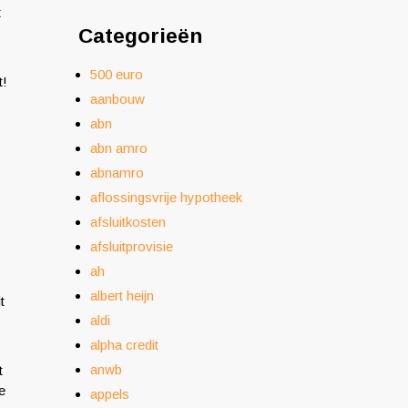
t
Categorieën
500 euro
t!
aanbouw
abn
abn amro
abnamro
aflossingsvrije hypotheek
afsluitkosten
afsluitprovisie
ah
albert heijn
t
aldi
alpha credit
anwb
t
e
appels