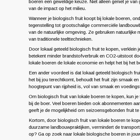
boeren een geweldige keuze. Niet alleen geniet je van
van de impact op het milieu.
Wanneer je biologisch fruit koopt bij lokale boeren, o
tegenstelling tot grootschalige commerciële landbouwb
van de natuurlijke omgeving. Ze gebruiken natuurlijk
van traditionele teelttechnieken.
Door lokaal geteeld biologisch fruit te kopen, verklein
betekent minder brandstofverbruik en CO2-uitstoot do
lokale boeren de lokale economie en helpt het bij het
Een ander voordeel is dat lokaal geteeld biologisch fru
het bij jou terechtkomt, behoudt het fruit zijn smaak en
hoogtepunt van rijpheid is, vol van smaak en voeding
Om biologisch fruit van lokale boeren te kopen, kun je
bij de boer. Veel boeren bieden ook abonnementen aan w
geeft je de mogelijkheid om seizoensgebonden fruit te 
Kortom, door biologisch fruit van lokale boeren te kop
duurzame landbouwpraktijken, vermindert de transport
op? Ga op zoek naar lokale biologische boeren in jo