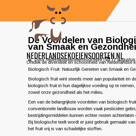
Skip
to
content
De Voordelen van Biologi
van Smaak en Gezondhe
NEDERLANDSEKOEIENSOORTEN.NL
Door nederlandsekoeiensoortennl
|
17 augustus
Ontdek de diversiteit en schoonheid van Nederlandse 
Biologisch Fruit: Natuurlijk Genieten van Smaak en G
Biologisch fruit wint steeds meer aan populariteit en
biologisch fruit in hun dagelijkse voeding op te nemen, 
zowel onze gezondheid als het milieu.
Een van de belangrijkste voordelen van biologisch fruit 
conventionele landbouw worden vaak pesticiden gebr
bestrijdingsmiddelen kunnen echter resten achterlaten o
Bij biologische teelt wordt er juist gebruik gemaakt v
het fruit vrij is van schadelijke stoffen.