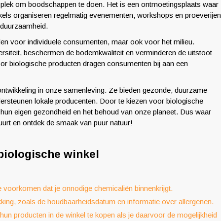
n plek om boodschappen te doen. Het is een ontmoetingsplaats waar
ls organiseren regelmatig evenementen, workshops en proeverijen
 duurzaamheid.
delen voor individuele consumenten, maar ook voor het milieu.
siteit, beschermen de bodemkwaliteit en verminderen de uitstoot
 voor biologische producten dragen consumenten bij aan een
 ontwikkeling in onze samenleving. Ze bieden gezonde, duurzame
ersteunen lokale producenten. Door te kiezen voor biologische
hun eigen gezondheid en het behoud van onze planeet. Dus waar
buurt en ontdek de smaak van puur natuur!
 biologische winkel
te voorkomen dat je onnodige chemicaliën binnenkrijgt.
kking, zoals de houdbaarheidsdatum en informatie over allergenen.
hun producten in de winkel te kopen als je daarvoor de mogelijkheid