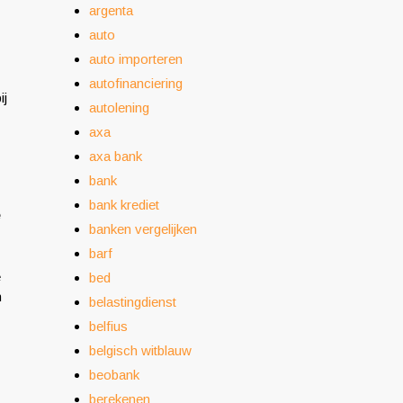
argenta
auto
auto importeren
autofinanciering
ij
autolening
axa
axa bank
bank
bank krediet
e
banken vergelijken
barf
e
bed
n
belastingdienst
belfius
belgisch witblauw
beobank
berekenen