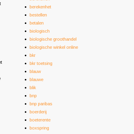
t
berekenhet
bestellen
betalen
biologisch
biologische groothandel
biologische winkel online
bkr
et
bkr toetsing
blauw
e
blauwe
blik
bnp
bnp paribas
boerderij
boeterente
boxspring