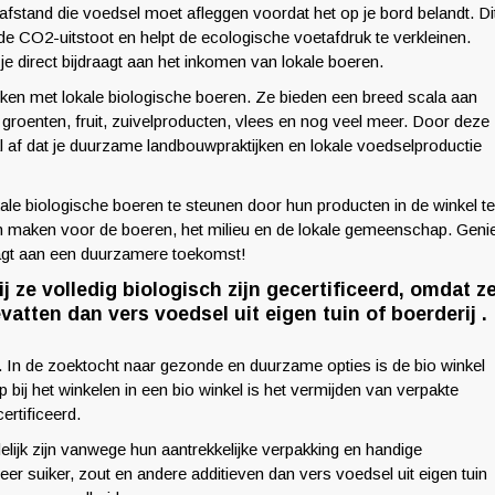
afstand die voedsel moet afleggen voordat het op je bord belandt. Di
de CO2-uitstoot en helpt de ecologische voetafdruk te verkleinen.
e direct bijdraagt aan het inkomen van lokale boeren.
rken met lokale biologische boeren. Ze bieden een breed scala aan
roenten, fruit, zuivelproducten, vlees en nog veel meer. Door deze
al af dat je duurzame landbouwpraktijken en lokale voedselproductie
ale biologische boeren te steunen door hun producten in de winkel te
kan maken voor de boeren, het milieu en de lokale gemeenschap. Geni
aagt aan een duurzamere toekomst!
 ze volledig biologisch zijn gecertificeerd, omdat z
atten dan vers voedsel uit eigen tuin of boerderij .
 In de zoektocht naar gezonde en duurzame opties is de bio winkel
p bij het winkelen in een bio winkel is het vermijden van verpakte
ertificeerd.
lijk zijn vanwege hun aantrekkelijke verpakking en handige
er suiker, zout en andere additieven dan vers voedsel uit eigen tuin