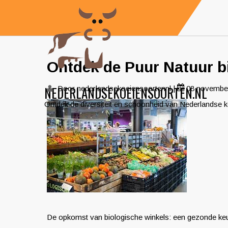
Skip
to
content
Ontdek de Puur Natuur bi
NEDERLANDSEKOEIENSOORTEN.NL
Door nederlandsekoeiensoortennl
|
08 novembe
Ontdek de diversiteit en schoonheid van Nederlandse 
De opkomst van biologische winkels: een gezonde ke