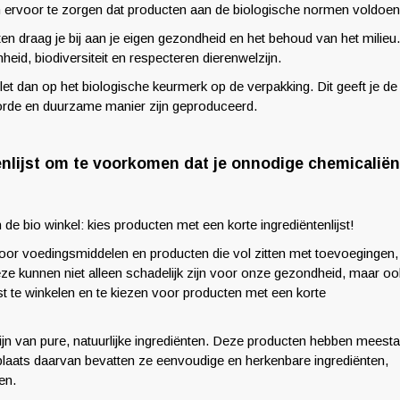
m ervoor te zorgen dat producten aan de biologische normen voldoen
en draag je bij aan je eigen gezondheid en het behoud van het milieu.
d, biodiversiteit en respecteren dierenwelzijn.
et dan op het biologische keurmerk op de verpakking. Dit geeft je de
oorde en duurzame manier zijn geproduceerd.
enlijst om te voorkomen dat je onnodige chemicaliën
e bio winkel: kies producten met een korte ingrediëntenlijst!
or voedingsmiddelen en producten die vol zitten met toevoegingen,
e kunnen niet alleen schadelijk zijn voor onze gezondheid, maar oo
st te winkelen en te kiezen voor producten met een korte
ijn van pure, natuurlijke ingrediënten. Deze producten hebben meesta
 plaats daarvan bevatten ze eenvoudige en herkenbare ingrediënten,
en.