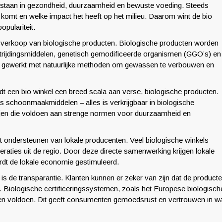
ontstaan in gezondheid, duurzaamheid en bewuste voeding. Steeds
omt en welke impact het heeft op het milieu. Daarom wint de bio
opulariteit.
de verkoop van biologische producten. Biologische producten worden
trijdingsmiddelen, genetisch gemodificeerde organismen (GGO’s) en
er gewerkt met natuurlijke methoden om gewassen te verbouwen en
dt een bio winkel een breed scala aan verse, biologische producten.
lfs schoonmaakmiddelen – alles is verkrijgbaar in biologische
rijen die voldoen aan strenge normen voor duurzaamheid en
het ondersteunen van lokale producenten. Veel biologische winkels
ties uit de regio. Door deze directe samenwerking krijgen lokale
rdt de lokale economie gestimuleerd.
 is de transparantie. Klanten kunnen er zeker van zijn dat de product
 Biologische certificeringssystemen, zoals het Europese biologisch
en voldoen. Dit geeft consumenten gemoedsrust en vertrouwen in w