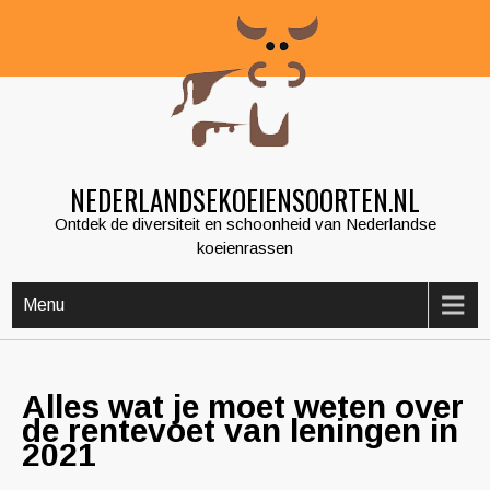
Skip
to
content
NEDERLANDSEKOEIENSOORTEN.NL
Ontdek de diversiteit en schoonheid van Nederlandse
koeienrassen
Menu
Alles wat je moet weten over
de rentevoet van leningen in
2021