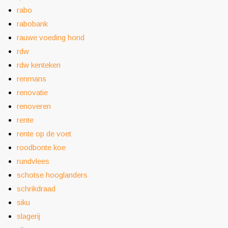
rabo
rabobank
rauwe voeding hond
rdw
rdw kenteken
renmans
renovatie
renoveren
rente
rente op de voet
roodbonte koe
rundvlees
schotse hooglanders
schrikdraad
siku
slagerij