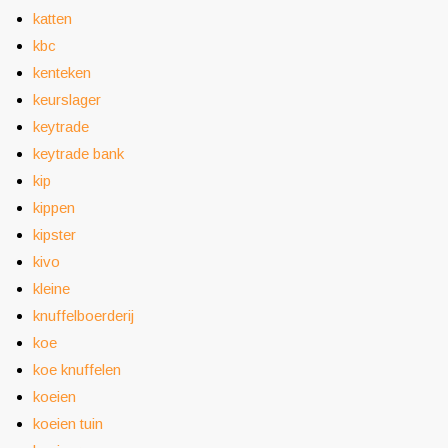
katten
kbc
kenteken
keurslager
keytrade
keytrade bank
kip
kippen
kipster
kivo
kleine
knuffelboerderij
koe
koe knuffelen
koeien
koeien tuin