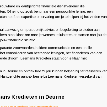
ouwbare en klantgerichte financiële dienstverlener die
en. Of je nu op zoek bent naar een persoonlijke lening, een
ten heeft de expertise en ervaring om je te helpen bij het vinden van
aal aanwezig om persoonlijk advies en begeleiding te bieden aan
kers staat klaar om naar je wensen te luisteren en samen met jou de
jouw financiële situatie.
sparante voorwaarden, heldere communicatie en een snelle
 het consolideren van bestaande leningen, het financieren van een
terde droom, Leemans Kredieten staat voor je klaar met
 Deurne en ontdek hoe zij jou kunnen helpen bij het realiseren va
n klantgerichte aanpak ben je bij Leemans Kredieten verzekerd van
mans Kredieten in Deurne
Deurne met andere kredietverstrekkers.