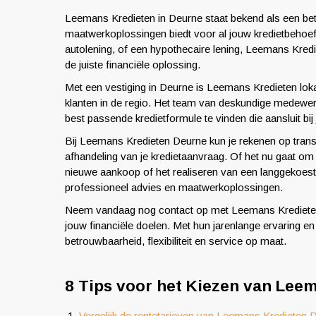
Leemans Kredieten in Deurne staat bekend als een betr
maatwerkoplossingen biedt voor al jouw kredietbehoeft
autolening, of een hypothecaire lening, Leemans Kredie
de juiste financiële oplossing.
Met een vestiging in Deurne is Leemans Kredieten lok
klanten in de regio. Het team van deskundige medewer
best passende kredietformule te vinden die aansluit bij 
Bij Leemans Kredieten Deurne kun je rekenen op tran
afhandeling van je kredietaanvraag. Of het nu gaat om
nieuwe aankoop of het realiseren van een langgekoes
professioneel advies en maatwerkoplossingen.
Neem vandaag nog contact op met Leemans Kredieten in
jouw financiële doelen. Met hun jarenlange ervaring e
betrouwbaarheid, flexibiliteit en service op maat.
8 Tips voor het Kiezen van Lee
Vergelijk de rentetarieven van Leemans Kredieten 