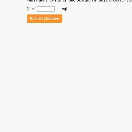
2
+
=
vijf