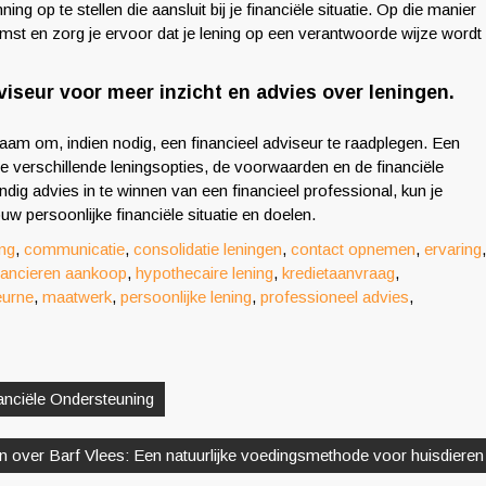
ing op te stellen die aansluit bij je financiële situatie. Op die manier
st en zorg je ervoor dat je lening op een verantwoorde wijze wordt
viseur voor meer inzicht en advies over leningen.
zaam om, indien nodig, een financieel adviseur te raadplegen. Een
 de verschillende leningsopties, de voorwaarden en de financiële
ig advies in te winnen van een financieel professional, kun je
w persoonlijke financiële situatie en doelen.
ing
,
communicatie
,
consolidatie leningen
,
contact opnemen
,
ervaring
,
nancieren aankoop
,
hypothecaire lening
,
kredietaanvraag
,
eurne
,
maatwerk
,
persoonlijke lening
,
professioneel advies
,
nciële Ondersteuning
en over Barf Vlees: Een natuurlijke voedingsmethode voor huisdieren