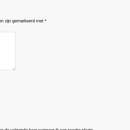
den zijn gemarkeerd met
*
r de volgende keer wanneer ik een reactie plaats.