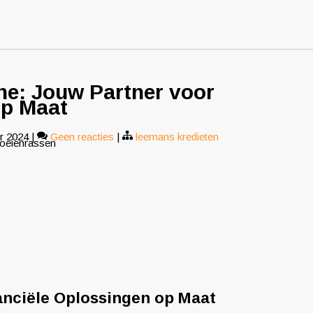
e: Jouw Partner voor
op Maat
r 2024
|
Geen reacties
|
leemans kredieten
koeienrassen
anciële Oplossingen op Maat