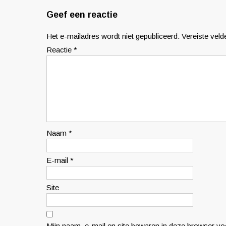
Geef een reactie
Het e-mailadres wordt niet gepubliceerd.
Vereiste vel
Reactie
*
Naam
*
E-mail
*
Site
Mijn naam, e-mail en site bewaren in deze browser voo