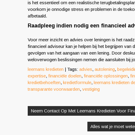
is het essentieel om een realistische terugbetalingsplann
voorkom je onnodige stress en problemen in de toekom
afbetaald.
Raadpleeg indien nodig een financieel ad
Voor meer inzicht en advies over leningen is het raad
financieel adviseur kan je helpen bij het begrijpen van
gevolgen van het aangaan van een lening. Door deskund
weloverwogen beslissingen nemen die aansluiten bij jou
leemans kredieten
| Tags:
advies
,
autolening
,
begeleid
expertise
,
financiële doelen
,
financiële oplossingen
,
fi
kredietbehoeften
,
kredietformule
,
leemans kredieten d
transparante voorwaarden
,
vestiging
Berichtnavigatie
Neem Contact Op Met Leemans Kredieten Voor Fina
Alles wat je moet wet