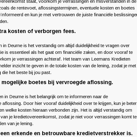
 overeenkomst staat, voorkom je verrassingen en misverstanden in de
zoals de rentevoet, aflossingstermijnen, eventuele kosten en boetes
geïnformeerd en kun je met vertrouwen de juiste financiële beslissinge
eden.
tra kosten of verborgen fees.
in Deurne is het verstandig om altijd duidelijkheid te vragen over
e is essentieel als het gaat om financiële zaken, en door vooraf te
oorkom je verrassingen achteraf. Het team van Leemans Kredieten
elder inzicht te geven in de totale kosten van de lening, zodat je met
die het beste bij jou past.
 mogelijke boetes bij vervroegde aflossing.
n in Deurne is het belangrijk om te informeren naar de
aflossing. Door hier vooraf duidelijkheid over te krijgen, kun je beter
en welke kosten hieraan verbonden zijn. Het is altijd verstandig om
 van je kredietovereenkomst, zodat je niet voor verrassingen komt te
en van je lening.
een erkende en betrouwbare kredietverstrekker is.