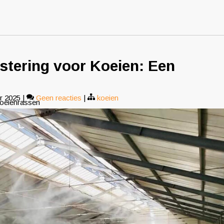
stering voor Koeien: Een
r 2025
|
Geen reacties
|
koeien
koeienrassen