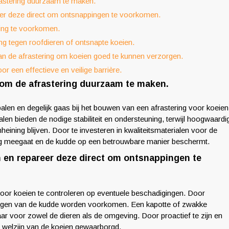
rastering duurzaam te maken.
eer deze direct om ontsnappingen te voorkomen.
ting te voorkomen.
ing tegen roofdieren of ontsnapte koeien.
an de afrastering om koeien goed te kunnen verzorgen.
r een effectieve en veilige barrière.
s om de afrastering duurzaam te maken.
alen en degelijk gaas bij het bouwen van een afrastering voor koeien
len bieden de nodige stabiliteit en ondersteuning, terwijl hoogwaardi
eining blijven. Door te investeren in kwaliteitsmaterialen voor de
ng meegaat en de kudde op een betrouwbare manier beschermt.
 en repareer deze direct om ontsnappingen te
voor koeien te controleren op eventuele beschadigingen. Door
pingen van de kudde worden voorkomen. Een kapotte of zwakke
aar voor zowel de dieren als de omgeving. Door proactief te zijn en
het welzijn van de koeien gewaarborgd.