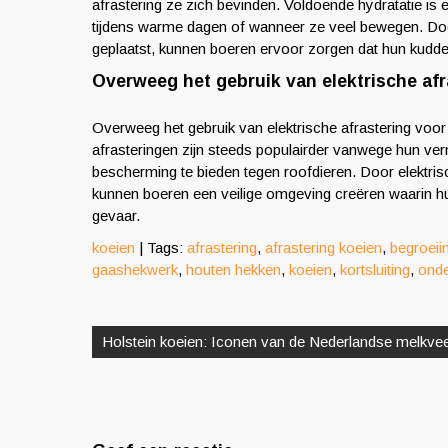
afrastering ze zich bevinden. Voldoende hydratatie is 
tijdens warme dagen of wanneer ze veel bewegen. Door
geplaatst, kunnen boeren ervoor zorgen dat hun kudde 
Overweeg het gebruik van elektrische afra
Overweeg het gebruik van elektrische afrastering voor 
afrasteringen zijn steeds populairder vanwege hun ver
bescherming te bieden tegen roofdieren. Door elektrisc
kunnen boeren een veilige omgeving creëren waarin hu
gevaar.
koeien
| Tags:
afrastering
,
afrastering koeien
,
begroeii
gaashekwerk
,
houten hekken
,
koeien
,
kortsluiting
,
ond
Berichtnavigatie
Holstein koeien: Iconen van de Nederlandse melkvee