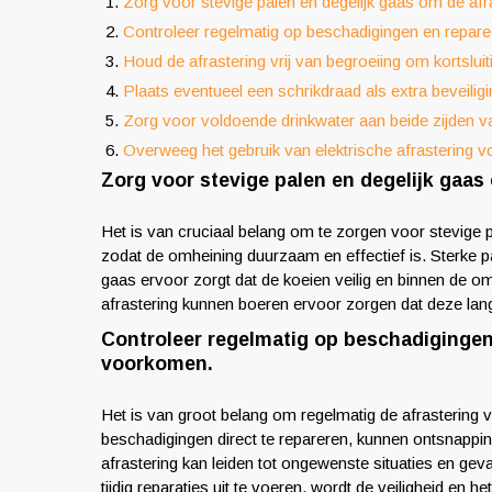
Zorg voor stevige palen en degelijk gaas om de af
Controleer regelmatig op beschadigingen en repar
Houd de afrastering vrij van begroeiing om kortslui
Plaats eventueel een schrikdraad als extra beveilig
Zorg voor voldoende drinkwater aan beide zijden v
Overweeg het gebruik van elektrische afrastering voo
Zorg voor stevige palen en degelijk gaa
Het is van cruciaal belang om te zorgen voor stevige p
zodat de omheining duurzaam en effectief is. Sterke pa
gaas ervoor zorgt dat de koeien veilig en binnen de omh
afrastering kunnen boeren ervoor zorgen dat deze la
Controleer regelmatig op beschadigingen
voorkomen.
Het is van groot belang om regelmatig de afrastering 
beschadigingen direct te repareren, kunnen ontsnap
afrastering kan leiden tot ongewenste situaties en gev
tijdig reparaties uit te voeren, wordt de veiligheid en 