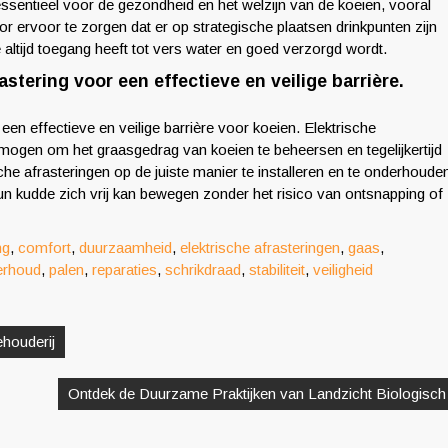
essentieel voor de gezondheid en het welzijn van de koeien, vooral
 ervoor te zorgen dat er op strategische plaatsen drinkpunten zijn
altijd toegang heeft tot vers water en goed verzorgd wordt.
stering voor een effectieve en veilige barrière.
een effectieve en veilige barrière voor koeien. Elektrische
mogen om het graasgedrag van koeien te beheersen en tegelijkertijd
he afrasteringen op de juiste manier te installeren en te onderhoude
n kudde zich vrij kan bewegen zonder het risico van ontsnapping of
ng
,
comfort
,
duurzaamheid
,
elektrische afrasteringen
,
gaas
,
erhoud
,
palen
,
reparaties
,
schrikdraad
,
stabiliteit
,
veiligheid
houderij
Ontdek de Duurzame Praktijken van Landzicht Biologisch