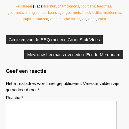
keurslager
| Tags:
biefstuk
,
champignons
,
courgette
,
feestmaal
,
gourmetavond
,
groenten
,
keurslager gourmetschotel
,
kipfilet
,
kruidenmix
,
paprika
,
sauzen
,
vegetarische opties
,
vis
,
vlees
,
zalm
Berichtnavigatie
Genieten van de BBQ met een Groot Stuk Vlees
Mevrouw Leemans overleden: Een In Memoriam
Geef een reactie
Het e-mailadres wordt niet gepubliceerd.
Vereiste velden zijn
gemarkeerd met
*
Reactie
*