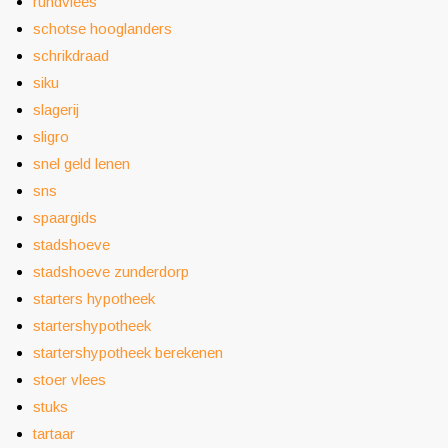
rundvlees
schotse hooglanders
schrikdraad
siku
slagerij
sligro
snel geld lenen
sns
spaargids
stadshoeve
stadshoeve zunderdorp
starters hypotheek
startershypotheek
startershypotheek berekenen
stoer vlees
stuks
tartaar