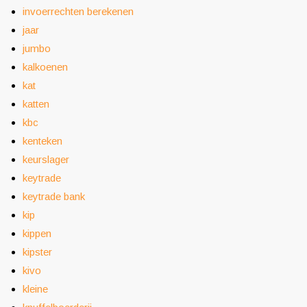
invoerrechten berekenen
jaar
jumbo
kalkoenen
kat
katten
kbc
kenteken
keurslager
keytrade
keytrade bank
kip
kippen
kipster
kivo
kleine