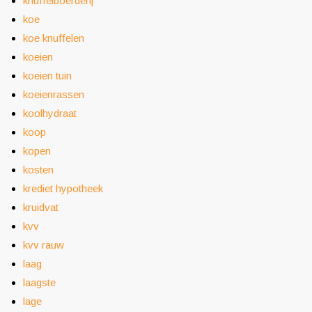
knuffelboerderij
koe
koe knuffelen
koeien
koeien tuin
koeienrassen
koolhydraat
koop
kopen
kosten
krediet hypotheek
kruidvat
kvv
kvv rauw
laag
laagste
lage