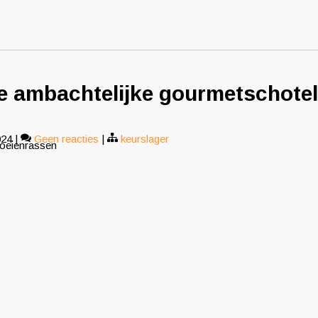
de ambachtelijke gourmetschotel
024
|
Geen reacties
|
keurslager
koeienrassen