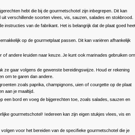
jgerechten hebt die bij de gourmetschotel zijn inbegrepen. Dit kan
uit verschillende soorten vlees, vis, sauzen, salades en stokbrood.
instructies van de fabrikant. Het is belangrijk dat de plaat goed hee
 gemakkelijk op de gourmetplaat passen. Dit kan variëren afhankelijk
r of andere kruiden naar keuze. Je kunt ook marinades gebruiken o
ak ze gaar volgens de gewenste bereidingswijze. Houd er rekening
en om te garen dan andere.
 groenten zoals paprika, champignons, uien of courgette op de plaat
n aan je maaltijd.
 op een bord en voeg de bijgerechten toe, zoals salades, sauzen en
lijke gourmetschotel! Iedereen kan zijn eigen stukjes vlees, vis en
te volgen voor het bereiden van de specifieke gourmetschotel die je