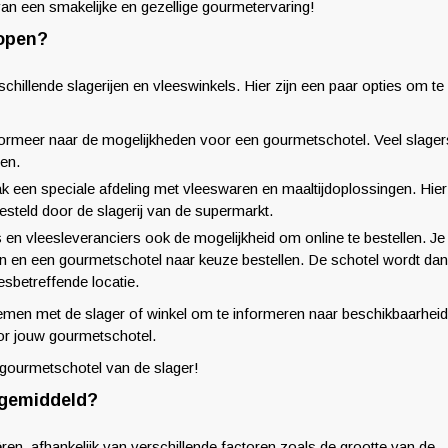
van een smakelijke en gezellige gourmetervaring!
kopen?
chillende slagerijen en vleeswinkels. Hier zijn een paar opties om te
 informeer naar de mogelijkheden voor een gourmetschotel. Veel slager
gen.
 een speciale afdeling met vleeswaren en maaltijdoplossingen. Hier
steld door de slagerij van de supermarkt.
 en vleesleveranciers ook de mogelijkheid om online te bestellen. Je
en en een gourmetschotel naar keuze bestellen. De schotel wordt dan
desbetreffende locatie.
nemen met de slager of winkel om te informeren naar beschikbaarheid
oor jouw gourmetschotel.
 gourmetschotel van de slager!
 gemiddeld?
ëren, afhankelijk van verschillende factoren zoals de grootte van de