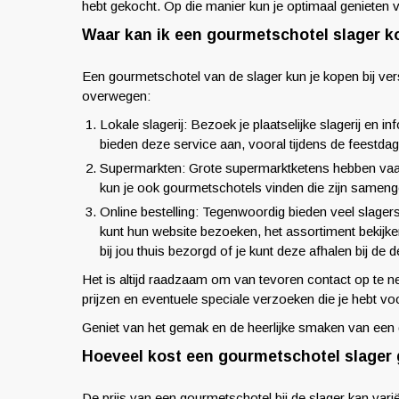
hebt gekocht. Op die manier kun je optimaal genieten 
Waar kan ik een gourmetschotel slager 
Een gourmetschotel van de slager kun je kopen bij vers
overwegen:
Lokale slagerij: Bezoek je plaatselijke slagerij en
bieden deze service aan, vooral tijdens de feestda
Supermarkten: Grote supermarktketens hebben vaak
kun je ook gourmetschotels vinden die zijn samenge
Online bestelling: Tegenwoordig bieden veel slagers
kunt hun website bezoeken, het assortiment bekijk
bij jou thuis bezorgd of je kunt deze afhalen bij de 
Het is altijd raadzaam om van tevoren contact op te 
prijzen en eventuele speciale verzoeken die je hebt v
Geniet van het gemak en de heerlijke smaken van een
Hoeveel kost een gourmetschotel slager
De prijs van een gourmetschotel bij de slager kan vari