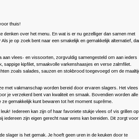
voor thuis!
a te denken over het menu. En wat is er nu gezelliger dan samen met
? Als je op zoek bent naar een smakelijk en gemakkelijk alternatief, da
a aan vlees- en vissoorten, zorgvuldig samengesteld om aan ieders
sappige kipfilet, smaakvolle varkenshaasjes en verse zalmfilet.
rechten zoals salades, sauzen en stokbrood toegevoegd om de maaltij
 ze met vakmanschap worden bereid door ervaren slagers. Het vlees
or je verzekerd bent van kwaliteit en smaak. Bovendien worden alle
 je ze gemakkelijk kunt bewaren tot het moment suprême.
uk! Iedereen kan zijn of haar favoriete stukje vlees of vis grillen op
ij iedereen zijn eigen gerecht naar wens kan bereiden. Dit zorgt voor
e slager is het gemak. Je hoeft geen uren in de keuken door te