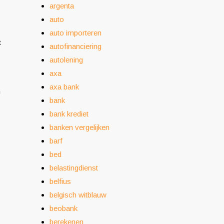
argenta
auto
auto importeren
t
autofinanciering
autolening
axa
axa bank
m
bank
bank krediet
banken vergelijken
barf
bed
belastingdienst
belfius
belgisch witblauw
beobank
berekenen