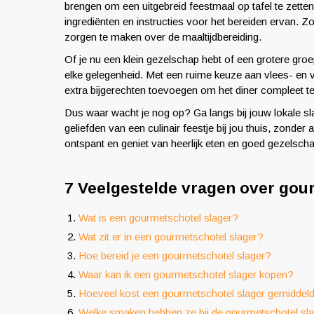
brengen om een uitgebreid feestmaal op tafel te zetten
ingrediënten en instructies voor het bereiden ervan. Zo
zorgen te maken over de maaltijdbereiding.
Of je nu een klein gezelschap hebt of een grotere groe
elke gelegenheid. Met een ruime keuze aan vlees- en v
extra bijgerechten toevoegen om het diner compleet t
Dus waar wacht je nog op? Ga langs bij jouw lokale sl
geliefden van een culinair feestje bij jou thuis, zonder 
ontspant en geniet van heerlijk eten en goed gezelsch
7 Veelgestelde vragen over gou
Wat is een gourmetschotel slager?
Wat zit er in een gourmetschotel slager?
Hoe bereid je een gourmetschotel slager?
Waar kan ik een gourmetschotel slager kopen?
Hoeveel kost een gourmetschotel slager gemiddel
Welke smaken hebben ze bij de gourmetschotel sl