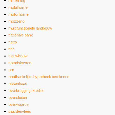
minilening
mobilhome
motorhome
mozzeno
multifunctionele landbouw
nationale bank
netto
nhg
nieuwbouw
notariskosten
om
onafhankelijke hypotheek berekenen
ossenhaas
overbruggingskrediet
oversluiten
overwaarde
paardenvlees