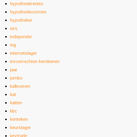
hypotheekrentes
hypotheekvormen
hypotheker
iers
independer
ing
internetslager
invoerrechten berekenen
jaar
jumbo
kalkoenen
kat
katten
kbc
kenteken
keurslager
keytrade