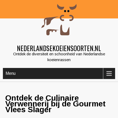
Skip
to
content
NEDERLANDSEKOEIENSOORTEN.NL
Ontdek de diversiteit en schoonheid van Nederlandse
koeienrassen
Menu
Ontdek de Culinaire
Verwennerij bij de Gourmet
Vlees Slager