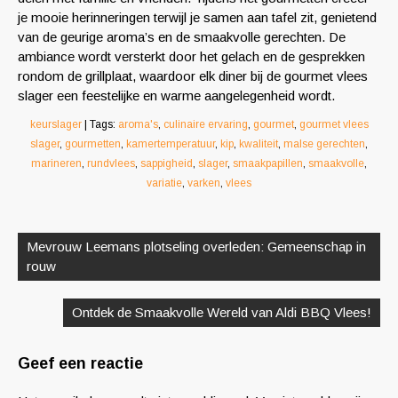
je mooie herinneringen terwijl je samen aan tafel zit, genietend
van de geurige aroma’s en de smaakvolle gerechten. De
ambiance wordt versterkt door het gelach en de gesprekken
rondom de grillplaat, waardoor elk diner bij de gourmet vlees
slager een feestelijke en warme aangelegenheid wordt.
keurslager
| Tags:
aroma's
,
culinaire ervaring
,
gourmet
,
gourmet vlees
slager
,
gourmetten
,
kamertemperatuur
,
kip
,
kwaliteit
,
malse gerechten
,
marineren
,
rundvlees
,
sappigheid
,
slager
,
smaakpapillen
,
smaakvolle
,
variatie
,
varken
,
vlees
Berichtnavigatie
Mevrouw Leemans plotseling overleden: Gemeenschap in
rouw
Ontdek de Smaakvolle Wereld van Aldi BBQ Vlees!
Geef een reactie