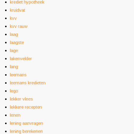
krediet hypotheek
kruidvat
kvv
kvv rauw
laag
laagste
lage
lakenvelder
lang
leemans
leemans kredieten
lego
lekker vlees
lekkere recepten
lenen
lening aanvragen
lening berekenen