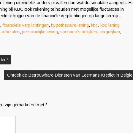
 lening uiteindelijk anders uitvallen dan wat de simulatie aangeeft. H
ing bij KBC ook rekening te houden met mogelijke fluctuaties in
ld te krijgen van de financiële verplichtingen op lange termijn.
,
financiële verplichtingen
,
hypothecaire lening
,
kbc
,
kbc lening
 afbetalen
,
persoonlijke lening
,
scenario's bekijken
,
vergelijken
,
den!
Ontdek de Betrouwbare Diensten van Leemans Krediet in België
den zijn gemarkeerd met
*