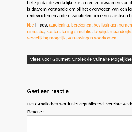
het zijn dat de werkelijke kosten en voorwaarden van de
is daarom verstandig om bij het overwegen van een len
rentevoeten en andere variabelen om een realistisch bee
kbc
| Tags:
autolening
,
berekenen
,
beslissingen nemen
simulatie
,
kosten
,
lening simulatie
,
looptijd
,
maandelijks
vergelijking mogelijk
,
verrassingen voorkomen
Berichtnavigatie
Vlees voor Gourmet: Ontdek de Culinaire Mogelijkhe
Geef een reactie
Het e-mailadres wordt niet gepubliceerd.
Vereiste vel
Reactie
*