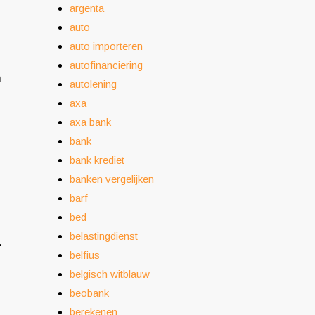
argenta
auto
auto importeren
autofinanciering
n
autolening
axa
axa bank
bank
bank krediet
banken vergelijken
barf
bed
belastingdienst
.
belfius
belgisch witblauw
beobank
berekenen