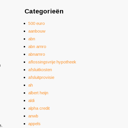
Categorieën
500 euro
aanbouw
abn
abn amro
abnamro
aflossingsvrije hypotheek
n
afsluitkosten
afsluitprovisie
ah
albert heijn
aldi
alpha credit
anwb
appels
e.