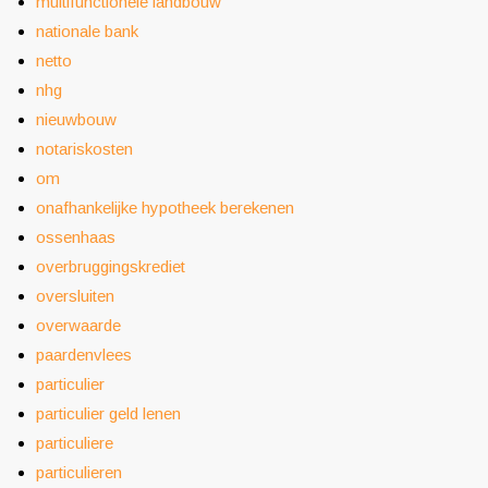
multifunctionele landbouw
nationale bank
netto
nhg
nieuwbouw
notariskosten
om
onafhankelijke hypotheek berekenen
ossenhaas
overbruggingskrediet
oversluiten
overwaarde
paardenvlees
particulier
particulier geld lenen
particuliere
particulieren