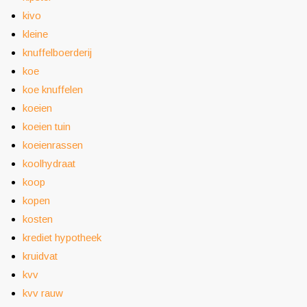
kivo
kleine
knuffelboerderij
koe
koe knuffelen
koeien
koeien tuin
koeienrassen
koolhydraat
koop
kopen
kosten
krediet hypotheek
kruidvat
kvv
kvv rauw