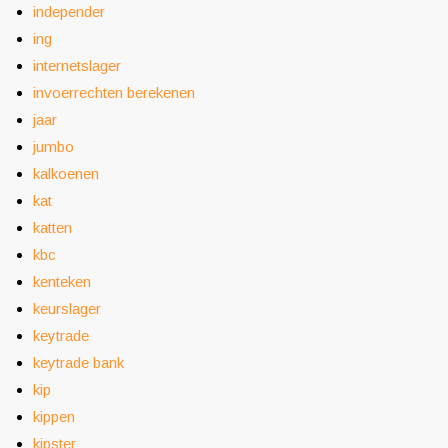
independer
ing
internetslager
invoerrechten berekenen
jaar
jumbo
kalkoenen
kat
katten
kbc
kenteken
keurslager
keytrade
keytrade bank
kip
kippen
kipster