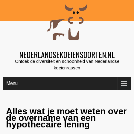
Skip
to
content
NEDERLANDSEKOEIENSOORTEN.NL
Ontdek de diversiteit en schoonheid van Nederlandse
koeienrassen
Menu
Alles wat je moet weten over
de overname van een
hypothecaire lening