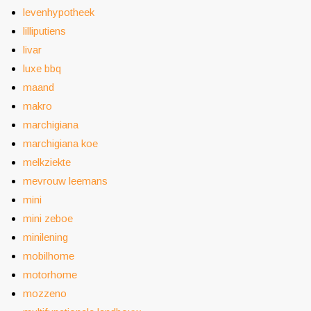
levenhypotheek
lilliputiens
livar
luxe bbq
maand
makro
marchigiana
marchigiana koe
melkziekte
mevrouw leemans
mini
mini zeboe
minilening
mobilhome
motorhome
mozzeno