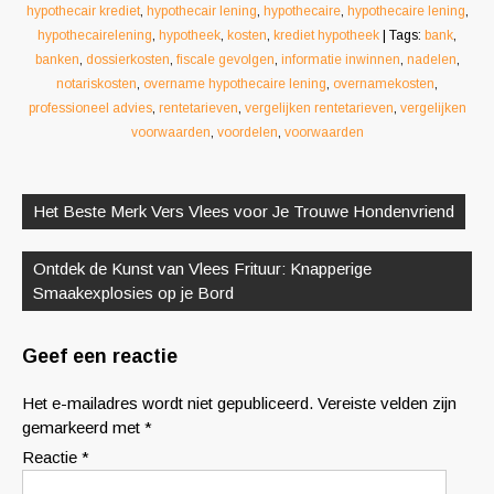
hypothecair krediet
,
hypothecair lening
,
hypothecaire
,
hypothecaire lening
,
hypothecairelening
,
hypotheek
,
kosten
,
krediet hypotheek
| Tags:
bank
,
banken
,
dossierkosten
,
fiscale gevolgen
,
informatie inwinnen
,
nadelen
,
notariskosten
,
overname hypothecaire lening
,
overnamekosten
,
professioneel advies
,
rentetarieven
,
vergelijken rentetarieven
,
vergelijken
voorwaarden
,
voordelen
,
voorwaarden
Berichtnavigatie
Het Beste Merk Vers Vlees voor Je Trouwe Hondenvriend
Ontdek de Kunst van Vlees Frituur: Knapperige
Smaakexplosies op je Bord
Geef een reactie
Het e-mailadres wordt niet gepubliceerd.
Vereiste velden zijn
gemarkeerd met
*
Reactie
*