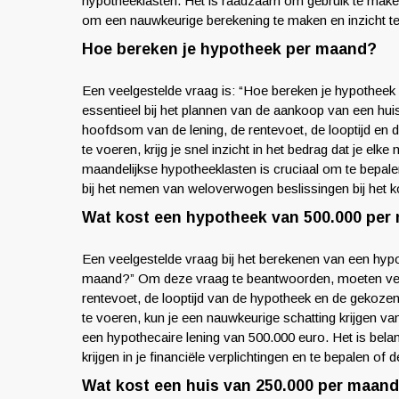
hypotheeklasten. Het is raadzaam om gebruik te maken v
om een nauwkeurige berekening te maken en inzicht te 
Hoe bereken je hypotheek per maand?
Een veelgestelde vraag is: “Hoe bereken je hypothee
essentieel bij het plannen van de aankoop van een huis
hoofdsom van de lening, de rentevoet, de looptijd en
te voeren, krijg je snel inzicht in het bedrag dat je e
maandelijkse hypotheeklasten is cruciaal om te bepale
bij het nemen van weloverwogen beslissingen bij het 
Wat kost een hypotheek van 500.000 per
Een veelgestelde vraag bij het berekenen van een hyp
maand?” Om deze vraag te beantwoorden, moeten ver
rentevoet, de looptijd van de hypotheek en de gekoze
te voeren, kun je een nauwkeurige schatting krijgen v
een hypothecaire lening van 500.000 euro. Het is belan
krijgen in je financiële verplichtingen en te bepalen o
Wat kost een huis van 250.000 per maan