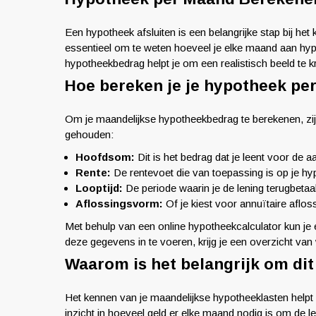
Een hypotheek afsluiten is een belangrijke stap bij he
essentieel om te weten hoeveel je elke maand aan hyp
hypotheekbedrag helpt je om een realistisch beeld te kr
Hoe bereken je je hypotheek p
Om je maandelijkse hypotheekbedrag te berekenen, zi
gehouden:
Hoofdsom:
Dit is het bedrag dat je leent voor de a
Rente:
De rentevoet die van toepassing is op je hy
Looptijd:
De periode waarin je de lening terugbetaal
Aflossingsvorm:
Of je kiest voor annuïtaire aflos
Met behulp van een online hypotheekcalculator kun je
deze gegevens in te voeren, krijg je een overzicht van
Waarom is het belangrijk om dit
Het kennen van je maandelijkse hypotheeklasten helpt b
inzicht in hoeveel geld er elke maand nodig is om de l