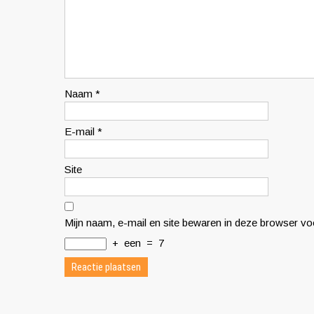
Naam
*
E-mail
*
Site
Mijn naam, e-mail en site bewaren in deze browser voo
+
een
=
7