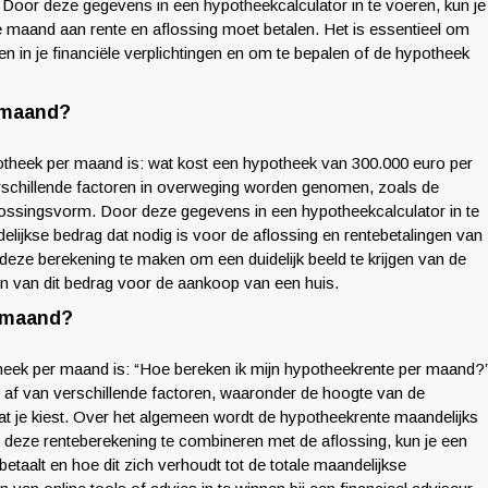
. Door deze gegevens in een hypotheekcalculator in te voeren, kun je
ke maand aan rente en aflossing moet betalen. Het is essentieel om
n in je financiële verplichtingen en om te bepalen of de hypotheek
 maand?
otheek per maand is: wat kost een hypotheek van 300.000 euro per
chillende factoren in overweging worden genomen, zoals de
flossingsvorm. Door deze gegevens in een hypotheekcalculator in te
delijkse bedrag dat nodig is voor de aflossing en rentebetalingen van
deze berekening te maken om een duidelijk beeld te krijgen van de
nen van dit bedrag voor de aankoop van een huis.
r maand?
theek per maand is: “Hoe bereken ik mijn hypotheekrente per maand?
af van verschillende factoren, waaronder de hoogte van de
t je kiest. Over het algemeen wordt de hypotheekrente maandelijks
 deze renteberekening te combineren met de aflossing, kun je een
betaalt en hoe dit zich verhoudt tot de totale maandelijkse