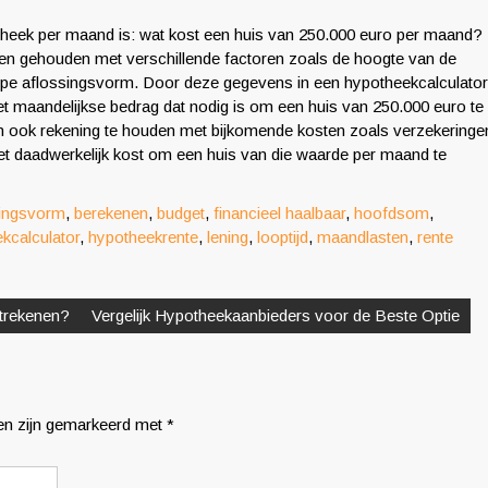
theek per maand is: wat kost een huis van 250.000 euro per maand?
n gehouden met verschillende factoren zoals de hoogte van de
type aflossingsvorm. Door deze gegevens in een hypotheekcalculator
et maandelijkse bedrag dat nodig is om een huis van 250.000 euro te
en en ook rekening te houden met bijkomende kosten zoals verzekeringe
het daadwerkelijk kost om een huis van die waarde per maand te
singsvorm
,
berekenen
,
budget
,
financieel haalbaar
,
hoofdsom
,
kcalculator
,
hypotheekrente
,
lening
,
looptijd
,
maandlasten
,
rente
itrekenen?
Vergelijk Hypotheekaanbieders voor de Beste Optie
den zijn gemarkeerd met
*