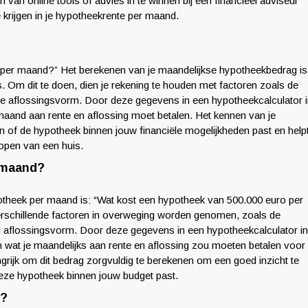
an online tools of advies in te winnen bij een financieel adviseur
krijgen in je hypotheekrente per maand.
k per maand?” Het berekenen van je maandelijkse hypotheekbedrag is
. Om dit te doen, dien je rekening te houden met factoren zoals de
 de aflossingsvorm. Door deze gegevens in een hypotheekcalculator 
lke maand aan rente en aflossing moet betalen. Het kennen van je
n of de hypotheek binnen jouw financiële mogelijkheden past en help
kopen van een huis.
 maand?
otheek per maand is: “Wat kost een hypotheek van 500.000 euro per
schillende factoren in overweging worden genomen, zoals de
n aflossingsvorm. Door deze gegevens in een hypotheekcalculator in
an wat je maandelijks aan rente en aflossing zou moeten betalen voor
grijk om dit bedrag zorgvuldig te berekenen om een goed inzicht te
f deze hypotheek binnen jouw budget past.
d?