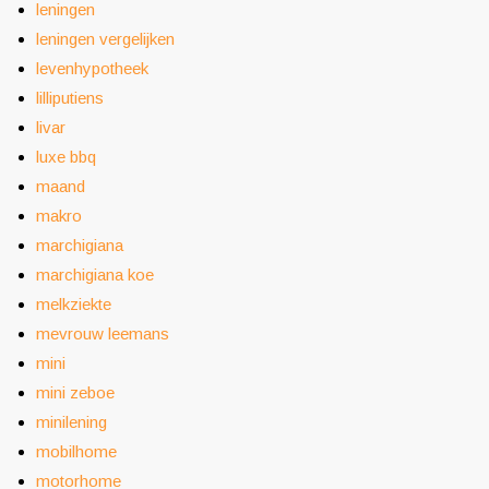
leningen
leningen vergelijken
levenhypotheek
lilliputiens
livar
luxe bbq
maand
makro
marchigiana
marchigiana koe
melkziekte
mevrouw leemans
mini
mini zeboe
minilening
mobilhome
motorhome