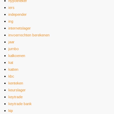
hypotheker
iers
independer
ing
internetslager
invoerrechten berekenen
jaar
jumbo
kalkoenen
kat
katten
kbc
kenteken
keurslager
keytrade
keytrade bank
kip