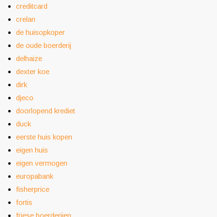
creditcard
crelan
de huisopkoper
de oude boerderij
delhaize
dexter koe
dirk
djeco
doorlopend krediet
duck
eerste huis kopen
eigen huis
eigen vermogen
europabank
fisherprice
fortis
friese boerderijen