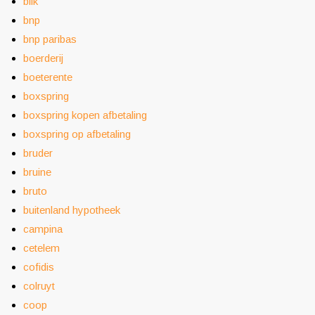
blik
bnp
bnp paribas
boerderij
boeterente
boxspring
boxspring kopen afbetaling
boxspring op afbetaling
bruder
bruine
bruto
buitenland hypotheek
campina
cetelem
cofidis
colruyt
coop