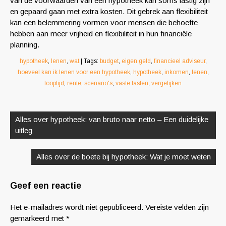
van de voorwaarden van een hypotheek kan soms lastig zijn
en gepaard gaan met extra kosten. Dit gebrek aan flexibiliteit
kan een belemmering vormen voor mensen die behoefte
hebben aan meer vrijheid en flexibiliteit in hun financiële
planning.
hypotheek
,
lenen
,
wat
| Tags:
budget
,
eigen geld
,
financieel adviseur
,
hoeveel kan ik lenen voor een hypotheek
,
hypotheek
,
inkomen
,
lenen
,
looptijd
,
rente
,
scenario's
,
vaste lasten
,
vergelijken
Berichtnavigatie
Alles over hypotheek: van bruto naar netto – Een duidelijke
uitleg
Alles over de boete bij hypotheek: Wat je moet weten
Geef een reactie
Het e-mailadres wordt niet gepubliceerd.
Vereiste velden zijn
gemarkeerd met
*