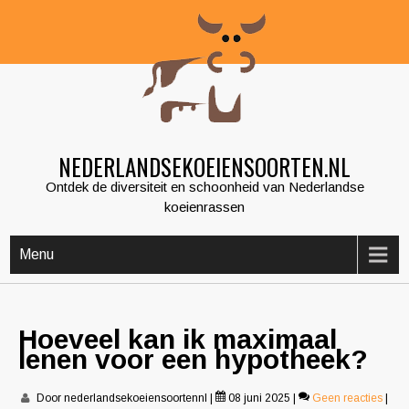
Skip
to
content
NEDERLANDSEKOEIENSOORTEN.NL
Ontdek de diversiteit en schoonheid van Nederlandse
koeienrassen
Menu
Hoeveel kan ik maximaal
lenen voor een hypotheek?
Door nederlandsekoeiensoortennl
|
08 juni 2025
|
Geen reacties
|