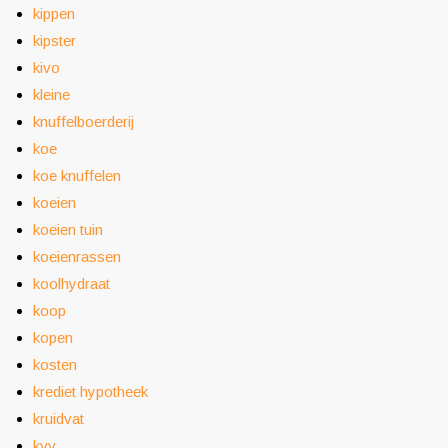
kippen
kipster
kivo
kleine
knuffelboerderij
koe
koe knuffelen
koeien
koeien tuin
koeienrassen
koolhydraat
koop
kopen
kosten
krediet hypotheek
kruidvat
kvv