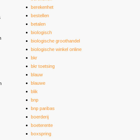
berekenhet
bestellen
s
betalen
biologisch
n
biologische groothandel
biologische winkel online
bkr
bkr toetsing
blauw
blauwe
n
blik
bnp
bnp paribas
boerderij
boeterente
boxspring