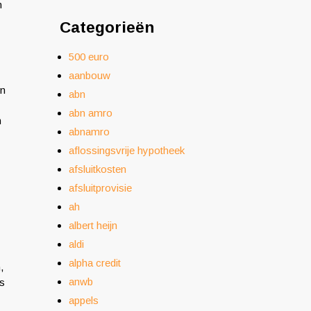
n
Categorieën
500 euro
aanbouw
en
abn
abn amro
n
abnamro
aflossingsvrije hypotheek
afsluitkosten
afsluitprovisie
ah
albert heijn
aldi
alpha credit
,
anwb
us
appels