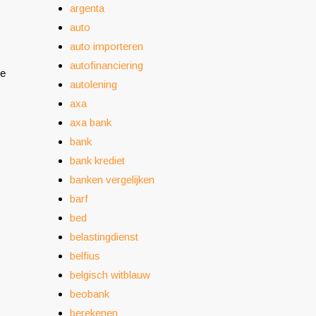
argenta
auto
auto importeren
autofinanciering
te
autolening
axa
axa bank
bank
bank krediet
banken vergelijken
barf
bed
belastingdienst
belfius
belgisch witblauw
beobank
berekenen