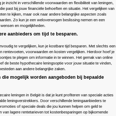
 je inzicht in verschillende voorwaarden en flexibiliteit van leningen,
ie past bij jouw financiële behoeften en situatie. Het vergelijken van
voeten te kijken, maar ook naar andere belangrijke aspecten zoals
oorwaarden. Zo kun je een weloverwogen beslissing nemen en een
uw wensen en mogelijkheden.
ere aanbieders om tijd te besparen.
voudig te vergelijken, kun je kostbare tijd besparen. Met slechts een
un rentevoeten, voorwaarden en kosten vergelijken. Hierdoor hoef je
efoontjes te plegen om informatie in te winnen. Het gemak van online
ctief de beste hypothecaire leningsoptie voor jouw situatie te vinden,
 besteden aan andere belangrijke zaken.
en die mogelijk worden aangeboden bij bepaalde
aire leningen in België is dat je kunt profiteren van speciale acties
lde leningverstrekkers. Door verschillende leningaanbieders te
 promoties of speciale deals die jou kunnen helpen om geld te
n van lagere rentetarieven tot kostenbesparingen op bijkomende