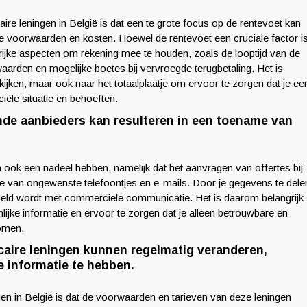
ire leningen in België is dat een te grote focus op de rentevoet kan
ële voorwaarden en kosten. Hoewel de rentevoet een cruciale factor i
ngrijke aspecten om rekening mee te houden, zoals de looptijd van de
rwaarden en mogelijke boetes bij vervroegde terugbetaling. Het is
kijken, maar ook naar het totaalplaatje om ervoor te zorgen dat je ee
iële situatie en behoeften.
ende aanbieders kan resulteren in een toename van
n ook een nadeel hebben, namelijk dat het aanvragen van offertes bij
me van ongewenste telefoontjes en e-mails. Door je gegevens te dele
spoeld wordt met commerciële communicatie. Het is daarom belangrijk
lijke informatie en ervoor te zorgen dat je alleen betrouwbare en
omen.
aire leningen kunnen regelmatig veranderen,
te informatie te hebben.
gen in België is dat de voorwaarden en tarieven van deze leningen