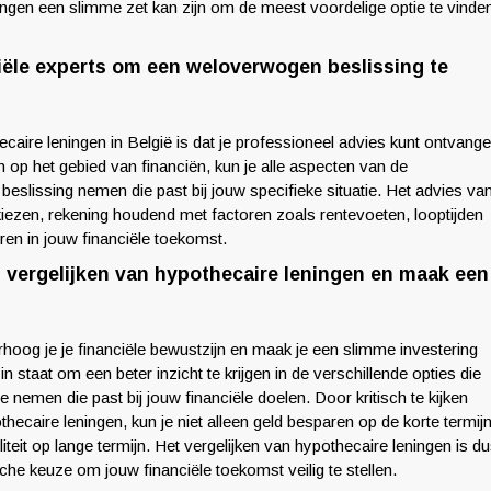
ingen een slimme zet kan zijn om de meest voordelige optie te vinde
iële experts om een weloverwogen beslissing te
ecaire leningen in België is dat je professioneel advies kunt ontvang
 op het gebied van financiën, kun je alle aspecten van de
eslissing nemen die past bij jouw specifieke situatie. Het advies va
e kiezen, rekening houdend met factoren zoals rentevoeten, looptijden
en in jouw financiële toekomst.
t vergelijken van hypothecaire leningen en maak een
erhoog je je financiële bewustzijn en maak je een slimme investering
in staat om een beter inzicht te krijgen in de verschillende opties die
nemen die past bij jouw financiële doelen. Door kritisch te kijken
ecaire leningen, kun je niet alleen geld besparen op de korte termijn
iteit op lange termijn. Het vergelijken van hypothecaire leningen is d
che keuze om jouw financiële toekomst veilig te stellen.