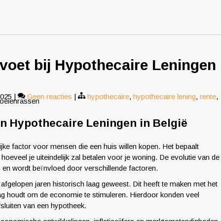
voet bij Hypothecaire Leningen
2025
|
Geen reacties
|
hypothecaire
,
hypothecaire lening
,
rente
,
koeienrassen
an Hypothecaire Leningen in België
ijke factor voor mensen die een huis willen kopen. Het bepaalt
oeveel je uiteindelijk zal betalen voor je woning. De evolutie van de
n en wordt beïnvloed door verschillende factoren.
 afgelopen jaren historisch laag geweest. Dit heeft te maken met het
aag houdt om de economie te stimuleren. Hierdoor konden veel
fsluiten van een hypotheek.