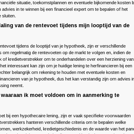
inanciële situatie, toekomstplannen en eventuele bijkomende kosten b
m advies in te winnen bij een financieel expert om te bepalen of het
 sluiten.
aling van de rentevoet tijdens mijn looptijd van de
entevoet tijdens de looptijd van je hypotheek, zijn er verschillende
is om regelmatig de rentevoeten op de markt te volgen en, indien de
nk of kredietverstrekker om te onderhandelen over een herziening van
het interessant kan zijn om je huidige lening te herfinancieren bij een
echter belangrijk om rekening te houden met eventuele kosten en
nancieren van je hypotheek, dus het kan verstandig zijn om advies i
issing neemt.
ia waaraan ik moet voldoen om in aanmerking te
t bij een hypothecaire lening, zijn er vaak specifieke voorwaarden
verstrekkers hanteren verschillende criteria om te bepalen welke
 inkomen, werkzekerheid, kredietgeschiedenis en de waarde van het pan