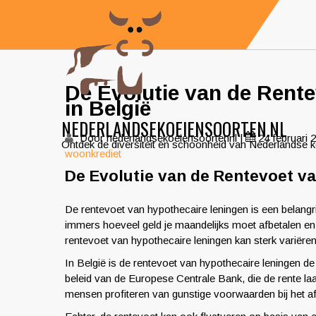
Skip
to
content
De Evolutie van de Rente
in België
NEDERLANDSEKOEIENSOORTEN.NL
Door nederlandsekoeiensoortennl
|
24 februari 
Ontdek de diversiteit en schoonheid van Nederlandse 
woonkrediet
De Evolutie van de Rentevoet v
De rentevoet van hypothecaire leningen is een belangr
immers hoeveel geld je maandelijks moet afbetalen en h
rentevoet van hypothecaire leningen kan sterk variëre
In België is de rentevoet van hypothecaire leningen de
beleid van de Europese Centrale Bank, die de rente l
mensen profiteren van gunstige voorwaarden bij het a