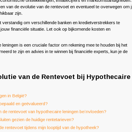
economische ontwikkelingen, inflatiecijfers en marktomstandigheden.
ven van de evolutie van de rentevoet en eventueel te overwegen om 
hikbaar zijn.
et verstandig om verschillende banken en kredietverstrekkers te
j jouw financiële situatie. Let ook op bijkomende kosten en
 leningen is een cruciale factor om rekening mee te houden bij het
d te zijn en advies in te winnen bij financiële experts, kun je de
lutie van de Rentevoet bij Hypothecaire
gen in België?
 bepaald en geëvalueerd?
van de rentevoet van hypothecaire leningen beïnvloeden?
luiten gezien de huidige rentetarieven?
de rentevoet tijdens mijn looptijd van de hypotheek?