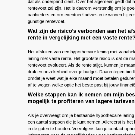
dat als onderpand dient. Over het algemeen geldt dat ho
rentevoet zal zijn. Het is daarom verstandig om je goe
aanbieders en om eventueel advies in te winnen bij ee
gunstige rentevoet.
Wat zijn de risico’s verbonden aan het af
rente in vergelijking met een vaste rente
Het afsluiten van een hypothecaire lening met variabel
lening met vaste rente. Het grootste risico is dat de m
rentevoet evolueert. Als de rente stijgt, kunnen je maan
druk en onzekerheid over je budget. Daarentegen biedt 
omdat je weet wat je elke maand moet betalen gedurend
af te wegen welke optie het beste past bij jouw financiël
Welke stappen kan ik nemen om mijn best
mogelijk te profiteren van lagere tarieve
Als je overweegt om je bestaande hypothecaire lening te
een aantal stappen die je kunt nemen. Allereerst is h
in de gaten te houden. Vervolgens kun je contact opn