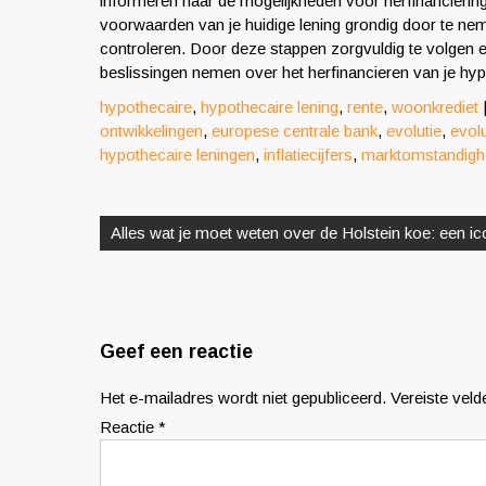
informeren naar de mogelijkheden voor herfinanciering
voorwaarden van je huidige lening grondig door te ne
controleren. Door deze stappen zorgvuldig te volgen en
beslissingen nemen over het herfinancieren van je hypo
hypothecaire
,
hypothecaire lening
,
rente
,
woonkrediet
ontwikkelingen
,
europese centrale bank
,
evolutie
,
evolu
hypothecaire leningen
,
inflatiecijfers
,
marktomstandig
Berichtnavigatie
Alles wat je moet weten over de Holstein koe: een ic
Geef een reactie
Het e-mailadres wordt niet gepubliceerd.
Vereiste vel
Reactie
*