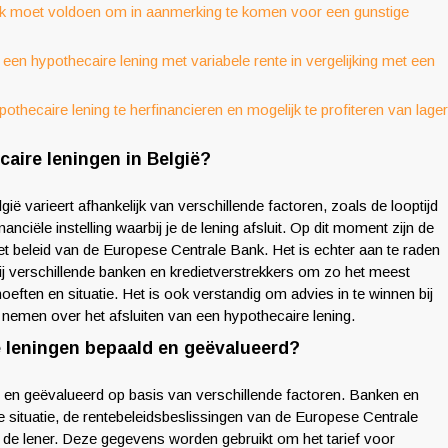
n ik moet voldoen om in aanmerking te komen voor een gunstige
 een hypothecaire lening met variabele rente in vergelijking met een
hecaire lening te herfinancieren en mogelijk te profiteren van lage
caire leningen in België?
ië varieert afhankelijk van verschillende factoren, zoals de looptijd
nanciële instelling waarbij je de lening afsluit. Op dit moment zijn de
et beleid van de Europese Centrale Bank. Het is echter aan te raden
bij verschillende banken en kredietverstrekkers om zo het meest
ehoeften en situatie. Het is ook verstandig om advies in te winnen bij
nemen over het afsluiten van een hypothecaire lening.
 leningen bepaald en geëvalueerd?
 en geëvalueerd op basis van verschillende factoren. Banken en
e situatie, de rentebeleidsbeslissingen van de Europese Centrale
van de lener. Deze gegevens worden gebruikt om het tarief voor