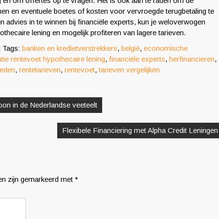
 en om offertes op te vragen. Het is ook aan te raden om de
men en eventuele boetes of kosten voor vervroegde terugbetaling te
 advies in te winnen bij financiële experts, kun je weloverwogen
thecaire lening en mogelijk profiteren van lagere tarieven.
| Tags:
banken en kredietverstrekkers
,
belgië
,
economische
tie rentevoet hypothecaire lening
,
financiële experts
,
herfinancieren
,
heden
,
rentetarieven
,
rentevoet
,
tarieven vergelijken
oon in de Nederlandse veeteelt
Flexibele Financiering met Alpha Credit Leningen
den zijn gemarkeerd met
*