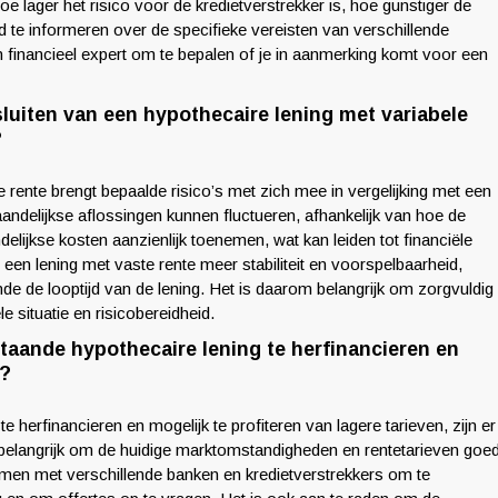
e lager het risico voor de kredietverstrekker is, hoe gunstiger de
d te informeren over de specifieke vereisten van verschillende
n financieel expert om te bepalen of je in aanmerking komt voor een
sluiten van een hypothecaire lening met variabele
?
e rente brengt bepaalde risico’s met zich mee in vergelijking met een
aandelijkse aflossingen kunnen fluctueren, afhankelijk van hoe de
delijkse kosten aanzienlijk toenemen, wat kan leiden tot financiële
een lening met vaste rente meer stabiliteit en voorspelbaarheid,
e de looptijd van de lening. Het is daarom belangrijk om zorgvuldig
e situatie en risicobereidheid.
aande hypothecaire lening te herfinancieren en
n?
 herfinancieren en mogelijk te profiteren van lagere tarieven, zijn er
et belangrijk om de huidige marktomstandigheden en rentetarieven goe
emen met verschillende banken en kredietverstrekkers om te