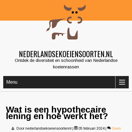
Skip
to
content
NEDERLANDSEKOEIENSOORTEN.NL
Ontdek de diversiteit en schoonheid van Nederlandse
koeienrassen
Menu
Wat is een hypothecaire
lening en hoe werkt het?
Door nederlandsekoeiensoortennl
|
05 februari 2024
|
Geen