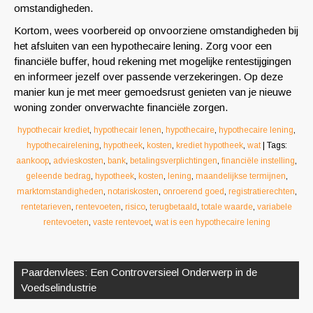
omstandigheden.
Kortom, wees voorbereid op onvoorziene omstandigheden bij
het afsluiten van een hypothecaire lening. Zorg voor een
financiële buffer, houd rekening met mogelijke rentestijgingen
en informeer jezelf over passende verzekeringen. Op deze
manier kun je met meer gemoedsrust genieten van je nieuwe
woning zonder onverwachte financiële zorgen.
hypothecair krediet
,
hypothecair lenen
,
hypothecaire
,
hypothecaire lening
,
hypothecairelening
,
hypotheek
,
kosten
,
krediet hypotheek
,
wat
| Tags:
aankoop
,
advieskosten
,
bank
,
betalingsverplichtingen
,
financiële instelling
,
geleende bedrag
,
hypotheek
,
kosten
,
lening
,
maandelijkse termijnen
,
marktomstandigheden
,
notariskosten
,
onroerend goed
,
registratierechten
,
rentetarieven
,
rentevoeten
,
risico
,
terugbetaald
,
totale waarde
,
variabele
rentevoeten
,
vaste rentevoet
,
wat is een hypothecaire lening
Berichtnavigatie
Paardenvlees: Een Controversieel Onderwerp in de
Voedselindustrie