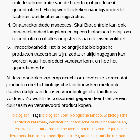
ook de administratie van de boerderij of producent
gecontroleerd. Hierbij wordt gekeken naar bijvoorbeeld
facturen, certificaten en registraties.
Onaangekondigde inspecties: Skal Biocontrole kan ook
onaangekondigd langskomen bij een biologisch bedrijf om
te controleren of alles nog steeds aan de eisen voldoet.
Traceerbaarheid: Het is belangrijk dat biologische
producten traceerbaar zijn, zodat er altijd nagegaan kan
worden waar het product vandaan komt en hoe het
geproduceerd is.
Al deze controles zijn erop gericht om ervoor te zorgen dat
producten met het biologische landbouw keurmerk ook
daadwerkelijk aan de eisen voor biologische landbouw
voldoen. Zo wordt de consument gegarandeerd dat ze een
duurzaam en verantwoord product kopen.
biologisch
| Tags:
biologisch voer
,
biologische landbouw
,
biologische
landbouw keurmerk
,
certificering
,
chemische bestrijdingsmiddelen
,
dierenwelzijn
,
duurzame landbouwmethoden
,
gezondere producten
,
keurmerk
,
kunstmest
,
medicijnen
,
milieu
,
natuur
,
natuurlijke methodes
,