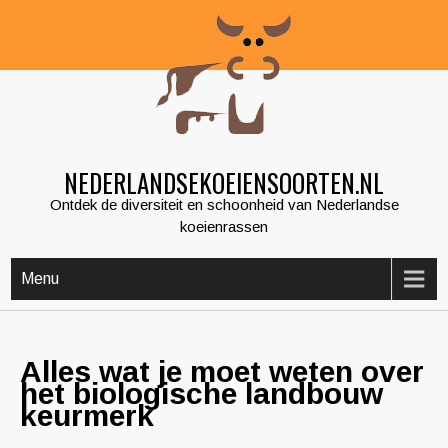
Skip
to
content
NEDERLANDSEKOEIENSOORTEN.NL
Ontdek de diversiteit en schoonheid van Nederlandse
koeienrassen
Menu
Alles wat je moet weten over
het biologische landbouw
keurmerk